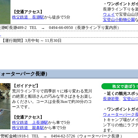
・ワンポイントガ
長瀞ライン下りを
【交通アクセス】
ウェイ
で宝登山山
秩父鉄道 長瀞駅
から徒歩で5分
宝登山小動物公園
長瀞489-2 TEL → 0494-66-0950（長瀞ライン下り案内所）
り
00 【運行期間】3月中旬 ～ 11月30日
ウォーターパーク長瀞）
【ガイドナビ】
荒川ライン下りで四季折々に移り変わる荒川
・近くの観光スポ
の絶景と船頭さんの巧みな竿さばきをお楽し
長瀞岩畳
、
宝登山
みください。コースは全長3kmで約30分のコ
ースです。
・ワンポイントガ
ウォーターパーク
【交通アクセス】
トキャンプ場がメ
秩父鉄道 上長瀞駅
から車で5分
ン下りの他にラフ
秩父鉄道 親鼻駅
から車で5分
ます。
崎1918-1 TEL → 0494-62-5726（ウォーターパーク長瀞 ）