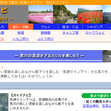
付きで案内 - 長瀞ライン下り、荒川ライン下り
う！
しい景観を楽しみながら船下りを楽しむ「長瀞ライン下り」が人気です
、体験してみてはいかがでしょうか。
【ガイドナビ】
長瀞ライン下りは、長瀞観光の定番です。
・近くの観光スポ
荒川の美しい景観を楽しみながら船下りを楽
宝登山神社
、
宝登
しみませんか。