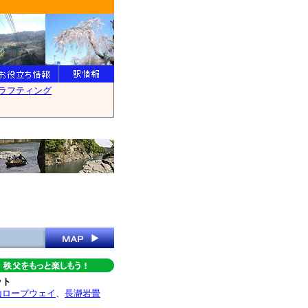
。
ット
山ロープウェイ
、
長瀞岩畳