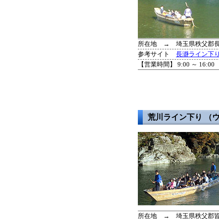
所在地 → 埼玉県秩父郡長瀞町
参考サイト
長瀞ライン下
【営業時間】 9:00 ～ 16:
荒川ライン下り （
所在地 → 埼玉県秩父郡皆野町金