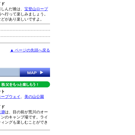
イド
楽しんだ後は、
宝登山ロープ
頂へ行って楽しみましょう。
などがあり楽しいですよ。
▲ ページの先頭へ戻る
ット
ロープウェイ
、
美の山公園
イド
長瀞
は、目の前が荒川のオー
インのキャンプ場です。ライ
ティングも楽しむことができ